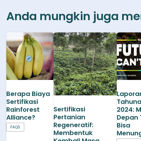
Anda mungkin juga men
Berapa Biaya
Lapora
Sertifikasi
Tahun
Sertifikasi
Rainforest
2024: 
Pertanian
Alliance?
Depan 
Regeneratif:
Bisa
FAQS
Membentuk
Menun
Kembali Masa