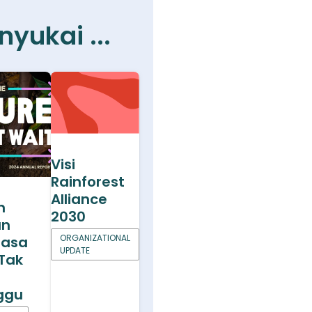
yukai ...
Visi
Rainforest
Alliance
n
2030
an
ORGANIZATIONAL
Masa
UPDATE
Tak
ggu