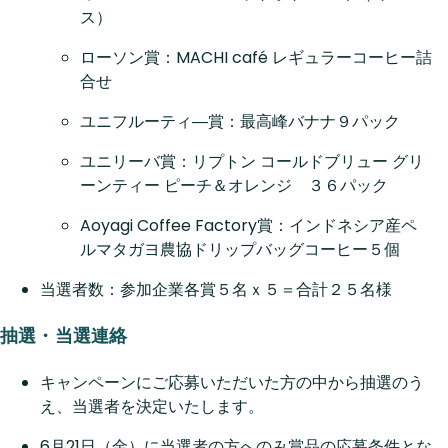
ス）
ローソン賞：MACHI café レギュラーコーヒー詰
合せ
ユニフルーティ―賞：最高峰バナナ９パック
ユニリーバ賞：リプトン コールドブリュー グリ
ーンティー ピーチ＆オレンジ ３６パック
Aoyagi Coffee Factory賞：インドネシア産ペ
ルマタガヨ農協ドリップバッグコーヒー５個
当選者数：参加企業各賞５名ｘ５＝合計２５名様
抽選・当選連絡
キャンペーンにご応募いただいた方の中から抽選のう
え、当選者を決定いたします。
6月21日（金）に当選者の方へのみ賞品の応募条件とな