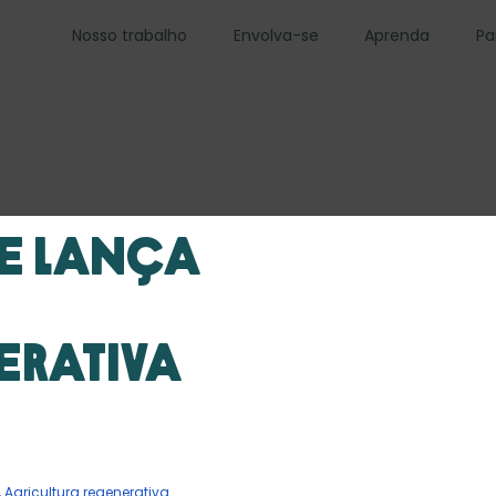
Nosso trabalho
Envolva-se
Aprenda
Pa
ce lança
erativa
,
Agricultura regenerativa