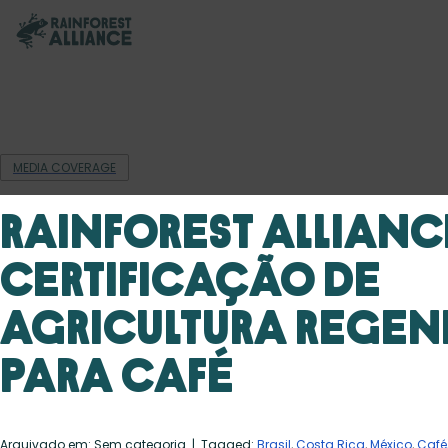
MEDIA COVERAGE
Rainforest Allian
certificação de
agricultura regen
para café
Arquivado em: Sem categoria
| Tagged:
Brasil
,
Costa Rica
,
México
,
Café