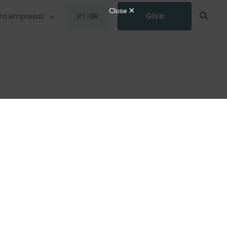
Give
ra empresas
PT-BR