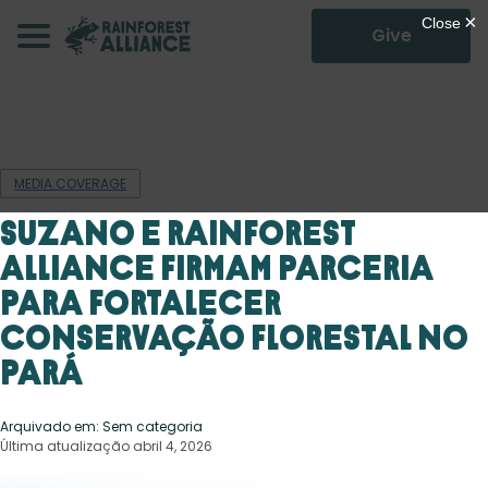
Give
MEDIA COVERAGE
Suzano e Rainforest
Alliance firmam parceria
para fortalecer
conservação florestal no
Pará
Arquivado em: Sem categoria
Última atualização abril 4, 2026