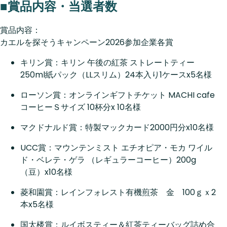
■賞品内容・当選者数
賞品内容：
カエルを探そうキャンペーン2026参加企業各賞
キリン賞：キリン 午後の紅茶 ストレートティー
250ml紙パック（LLスリム）24本入り1ケースx5名様
ローソン賞：オンラインギフトチケット MACHI cafe
コーヒーＳサイズ 10杯分x 10名様
マクドナルド賞：特製マックカード2000円分x10名様
UCC賞：マウンテンミスト エチオピア・モカ ワイル
ド・ベレテ・ゲラ （レギュラーコーヒー）200g
（豆）x10名様
菱和園賞：レインフォレスト有機煎茶 金 100ｇｘ2
本x5名様
国太楼賞：ルイボスティー＆紅茶ティーバッグ詰め合