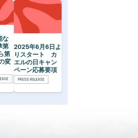
能な
準第
2025年6月6日よ
から第
りスタート カ
への変
エルの日キャン
ペーン応募要項
LEASE
PRESS RELEASE