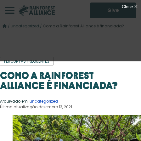
Give
/
uncategorized
/
Como a Rainforest Alliance é financiada?
PERGUNTAS FREQUENTES
Como a Rainforest
Alliance é financiada?
Arquivado em:
uncategorized
Última atualização dezembro 13, 2021