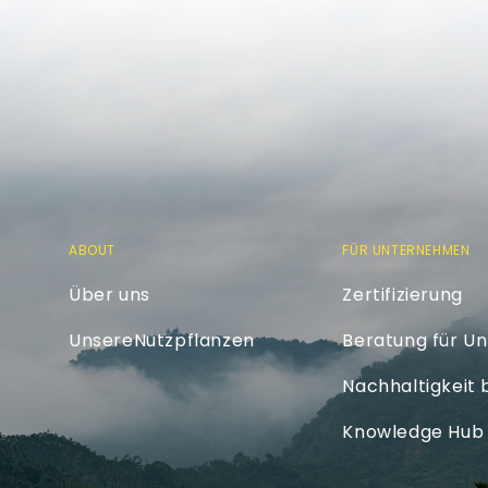
ABOUT
FÜR UNTERNEHMEN
Über uns
Zertifizierung
UnsereNutzpflanzen
Beratung für U
Nachhaltigkeit
Knowledge Hub