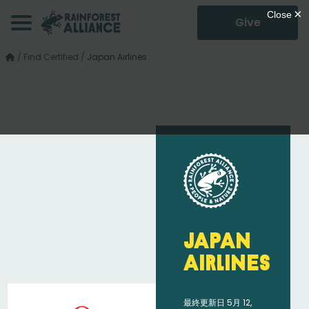
Give
/
Find Certified
/
Japan Airlines
Japan
Airlines
最終更新日 5月 12,