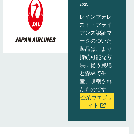
2025
レインフォレ
スト・アライ
アンス認証マ
ークのついた
製品は、より
持続可能な方
法に従う農場
と森林で生
産、収穫され
たものです。
企業ウエブサ
イト