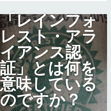
「レインフォ
レスト・アラ
イアンス認
証」とは何を
意味している
のですか？