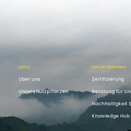
ABOUT
FÜR UNTERNEHMEN
Über uns
Zertifizierung
UnsereNutzpflanzen
Beratung für U
Nachhaltigkeit
Knowledge Hub