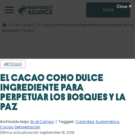
Give
/
En el Campo
/
El cacao como dulce ingrediente para perpetuar los
bosques y la paz
ARTÍCULO
El cacao como dulce
ingrediente para
perpetuar los bosques y la
paz
Archivado bajo:
En el Campo
| Tagged:
Colombia
,
Sudamérica
,
Cacao
,
Deforestación
Última actualización septiembre 19, 2019