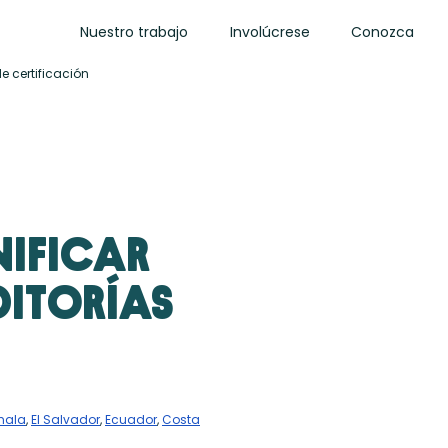
Nuestro trabajo
Involúcrese
Conozca
e certificación
nificar
ditorías
mala
,
El Salvador
,
Ecuador
,
Costa