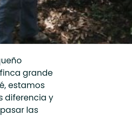
queño
a finca grande
fé, estamos
 diferencia y
 pasar las