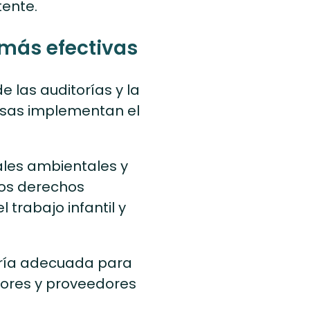
tente.
 más efectiva
s
 las auditorías y la
esas implementan el
ales ambientales y
 los derechos
 trabajo infantil y
oría adecuada para
dores y proveedores