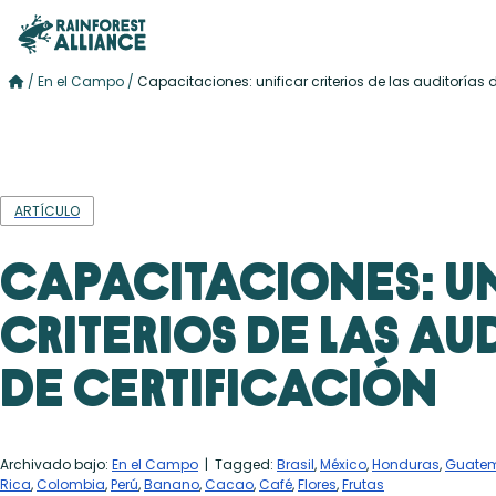
/
En el Campo
/
Capacitaciones: unificar criterios de las auditorías d
ARTÍCULO
Capacitaciones: u
criterios de las au
de certificación
Archivado bajo:
En el Campo
| Tagged:
Brasil
,
México
,
Honduras
,
Guate
Rica
,
Colombia
,
Perú
,
Banano
,
Cacao
,
Café
,
Flores
,
Frutas