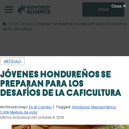
Give
/
En el Campo
/
Jóvenes hondureños se preparan para los desafíos
de la caficultura
ARTÍCULO
Jóvenes hondureños se
preparan para los
desafíos de la caficultura
Archivado bajo:
En el Campo
| Tagged:
Honduras
,
Mesoamérica
,
Café
,
Medios de vida
Última actualización octubre 4, 2019