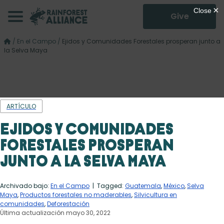
Give
/
En el Campo
/
Ejidos y Comunidades Forestales prosperan junto a
la Selva Maya
ARTÍCULO
Ejidos y Comunidades
Forestales prosperan
junto a la Selva Maya
Archivado bajo:
En el Campo
| Tagged:
Guatemala
,
México
,
Selva
Maya
,
Productos forestales no maderables
,
Silvicultura en
comunidades
,
Deforestación
Última actualización mayo 30, 2022